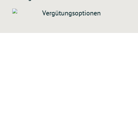
NEHMEN SIE KONTAKT ZU
UNS AUF.
Wenn Sie sich nähere Informationen zum Thema
„Edelmetallmanagement und -vergütung“ erfahren
möchten, kontaktieren Sie einen unserer Berater. Wir
entwickeln für Sie ein individuelles Konzept.