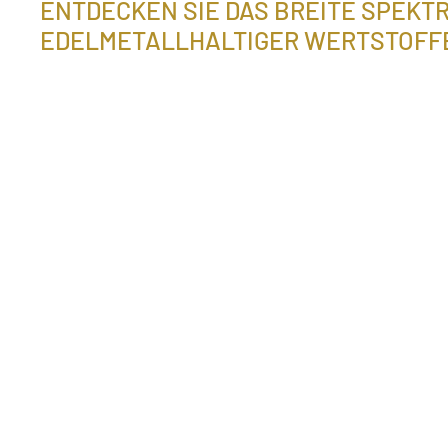
ENTDECKEN SIE DAS BREITE SPEKT
EDELMETALLHALTIGER WERTSTOFF
Ohne Edelmetalle läuft fast nichts. Daher f
sie in den unterschiedlichsten Industrien.
stellt sich beim Edelmetall-Recycling den 
Anforderungen bei der Behandlung
unterschiedlichster Zusammensetzungen v
Rückständen. Damit decken wir einen weite
von industriellen Branchen ab in denen Ed
zum Einsatz kommen.